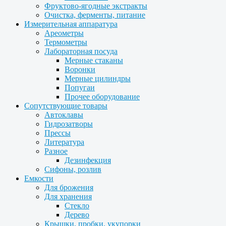
Фруктово-ягодные экстракты
Очистка, ферменты, питание
Измерительная аппаратура
Ареометры
Термометры
Лабораторная посуда
Мерные стаканы
Воронки
Мерные цилиндры
Попугаи
Прочее оборудование
Сопутствующие товары
Автоклавы
Гидрозатворы
Прессы
Литература
Разное
Дезинфекция
Сифоны, розлив
Емкости
Для брожения
Для хранения
Стекло
Дерево
Крышки, пробки, укупорки