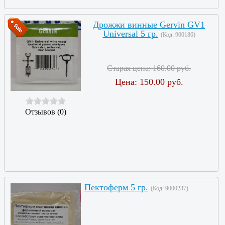
Дрожжи винные Gervin GV1
Universal 5 гр.
(Код:
900186
)
Старая цена:
160.00 руб.
Цена:
150.00 руб.
Отзывов (0)
Пектоферм 5 гр.
(Код:
9000237
)