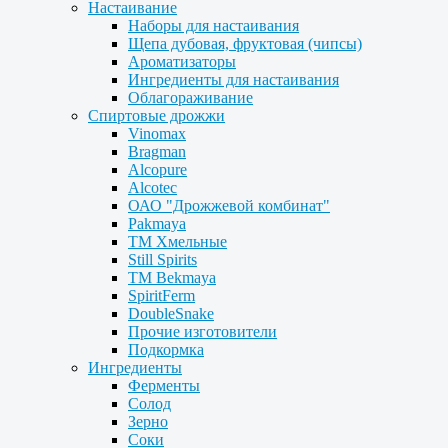
Настаивание
Наборы для настаивания
Щепа дубовая, фруктовая (чипсы)
Ароматизаторы
Ингредиенты для настаивания
Облагораживание
Спиртовые дрожжи
Vinomax
Bragman
Alcopure
Alcotec
ОАО "Дрожжевой комбинат"
Pakmaya
ТМ Хмельные
Still Spirits
ТМ Bekmaya
SpiritFerm
DoubleSnake
Прочие изготовители
Подкормка
Ингредиенты
Ферменты
Солод
Зерно
Соки