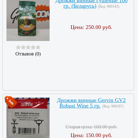
Дрожжи винные сушеные 100
гр. (Беларусь)
(Код:
900143
)
Цена:
250.00 руб.
Отзывов (0)
Дрожжи винные Gervin GV2
Robust Wine 5 гр.
(Код:
900187
)
Старая цена:
160.00 руб.
Цена:
150.00 руб.