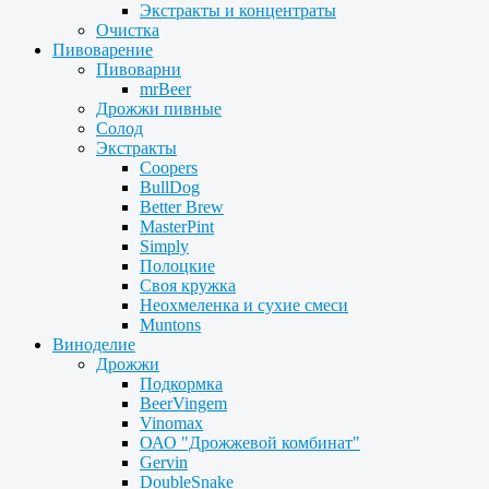
Экстракты и концентраты
Очистка
Пивоварение
Пивоварни
mrBeer
Дрожжи пивные
Солод
Экстракты
Coopers
BullDog
Better Brew
MasterPint
Simply
Полоцкие
Своя кружка
Неохмеленка и сухие смеси
Muntons
Виноделие
Дрожжи
Подкормка
BeerVingem
Vinomax
ОАО "Дрожжевой комбинат"
Gervin
DoubleSnake