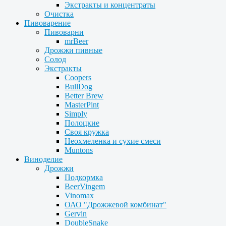
Экстракты и концентраты
Очистка
Пивоварение
Пивоварни
mrBeer
Дрожжи пивные
Солод
Экстракты
Coopers
BullDog
Better Brew
MasterPint
Simply
Полоцкие
Своя кружка
Неохмеленка и сухие смеси
Muntons
Виноделие
Дрожжи
Подкормка
BeerVingem
Vinomax
ОАО "Дрожжевой комбинат"
Gervin
DoubleSnake