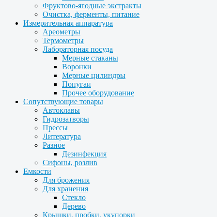
Фруктово-ягодные экстракты
Очистка, ферменты, питание
Измерительная аппаратура
Ареометры
Термометры
Лабораторная посуда
Мерные стаканы
Воронки
Мерные цилиндры
Попугаи
Прочее оборудование
Сопутствующие товары
Автоклавы
Гидрозатворы
Прессы
Литература
Разное
Дезинфекция
Сифоны, розлив
Емкости
Для брожения
Для хранения
Стекло
Дерево
Крышки, пробки, укупорки