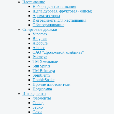
Настаивание
Наборы для настаивания
Щепа дубовая, фруктовая (чипсы)
Ароматизаторы
Ингредиенты для настаивания
Облагораживание
Спиртовые дрожжи
Vinomax
Bragman
Alcopure
Alcotec
ОАО "Дрожжевой комбинат"
Pakmaya
ТМ Хмельные
Still Spirits
ТМ Bekmaya
SpiritFerm
DoubleSnake
Прочие изготовители
Подкормка
Ингредиенты
Ферменты
Солод
Зерно
Соки