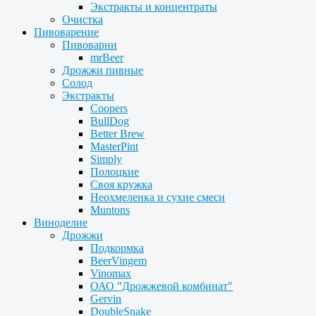
Экстракты и концентраты
Очистка
Пивоварение
Пивоварни
mrBeer
Дрожжи пивные
Солод
Экстракты
Coopers
BullDog
Better Brew
MasterPint
Simply
Полоцкие
Своя кружка
Неохмеленка и сухие смеси
Muntons
Виноделие
Дрожжи
Подкормка
BeerVingem
Vinomax
ОАО "Дрожжевой комбинат"
Gervin
DoubleSnake