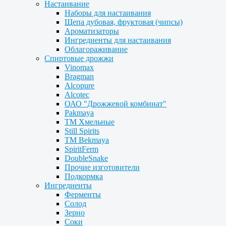
Настаивание
Наборы для настаивания
Щепа дубовая, фруктовая (чипсы)
Ароматизаторы
Ингредиенты для настаивания
Облагораживание
Спиртовые дрожжи
Vinomax
Bragman
Alcopure
Alcotec
ОАО "Дрожжевой комбинат"
Pakmaya
ТМ Хмельные
Still Spirits
ТМ Bekmaya
SpiritFerm
DoubleSnake
Прочие изготовители
Подкормка
Ингредиенты
Ферменты
Солод
Зерно
Соки