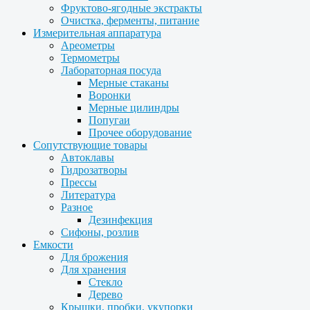
Фруктово-ягодные экстракты
Очистка, ферменты, питание
Измерительная аппаратура
Ареометры
Термометры
Лабораторная посуда
Мерные стаканы
Воронки
Мерные цилиндры
Попугаи
Прочее оборудование
Сопутствующие товары
Автоклавы
Гидрозатворы
Прессы
Литература
Разное
Дезинфекция
Сифоны, розлив
Емкости
Для брожения
Для хранения
Стекло
Дерево
Крышки, пробки, укупорки