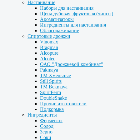
Настаивание
Наборы для настаивания
Щепа дубовая, фруктовая (чипсы)
Ароматизаторы
Ингредиенты для настаивания
Облагораживание
Спиртовые дрожжи
Vinomax
Bragman
Alcopure
Alcotec
ОАО "Дрожжевой комбинат"
Pakmaya
ТМ Хмельные
Still Spirits
ТМ Bekmaya
SpiritFerm
DoubleSnake
Прочие изготовители
Подкормка
Ингредиенты
Ферменты
Солод
Зерно
Соки