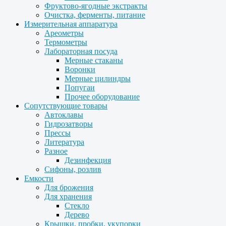
Фруктово-ягодные экстракты
Очистка, ферменты, питание
Измерительная аппаратура
Ареометры
Термометры
Лабораторная посуда
Мерные стаканы
Воронки
Мерные цилиндры
Попугаи
Прочее оборудование
Сопутствующие товары
Автоклавы
Гидрозатворы
Прессы
Литература
Разное
Дезинфекция
Сифоны, розлив
Емкости
Для брожения
Для хранения
Стекло
Дерево
Крышки, пробки, укупорки