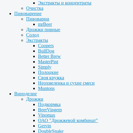
Экстракты и концентраты
Очистка
Пивоварение
Пивоварни
mrBeer
Дрожжи пивные
Солод
Экстракты
Coopers
BullDog
Better Brew
MasterPint
Simply
Полоцкие
Своя кружка
Неохмеленка и сухие смеси
Muntons
Виноделие
Дрожжи
Подкормка
BeerVingem
Vinomax
ОАО "Дрожжевой комбинат"
Gervin
DoubleSnake