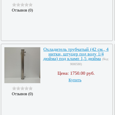
Отзывов (0)
Охладитель трубчатый (42 см., 4
нитки, штуцер под воду 1/4
дюйма) под кламп 1,5 дюйма
(Код:
9000580
)
Цена:
1750.00 руб.
Купить
Отзывов (0)