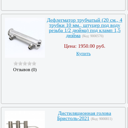
Дефлегматор трубчатый (20 см., 4
трубки 10 мм., штуцер под воду
резьба 1/2 дюйма) под кламп 1,5
дюйма
(Код:
9000576
)
Цена:
1950.00 руб.
Купить
Отзывов (0)
Дистиляционная голова
Бристоль-2021
(Код:
9000811
)