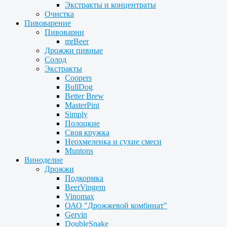
Экстракты и концентраты
Очистка
Пивоварение
Пивоварни
mrBeer
Дрожжи пивные
Солод
Экстракты
Coopers
BullDog
Better Brew
MasterPint
Simply
Полоцкие
Своя кружка
Неохмеленка и сухие смеси
Muntons
Виноделие
Дрожжи
Подкормка
BeerVingem
Vinomax
ОАО "Дрожжевой комбинат"
Gervin
DoubleSnake