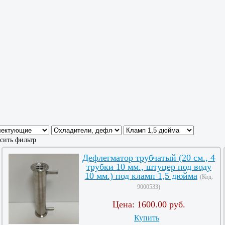
сить фильтр
Дефлегматор трубчатый (20 см., 4
трубки 10 мм., штуцер под воду
10 мм.) под кламп 1,5 дюйма
(Код:
9000533
)
Цена:
1600.00 руб.
Купить