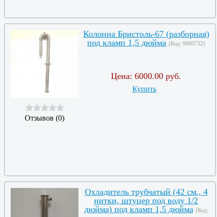
Колонна Бристоль-67 (разборная)
под кламп 1,5 дюйма
(Код:
9000732
)
Цена:
6000.00 руб.
Купить
Отзывов (0)
Охладитель трубчатый (42 см., 4
нитки, штуцер под воду 1/2
дюйма) под кламп 1,5 дюйма
(Код: