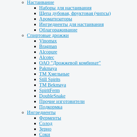
Настаивание
Наборы для настаивания
Щепа дубовая, фруктовая (чипсы)
Ароматизаторы
Ингредиенты для настаивания
Облагораживание
Спиртовые дрожжи
Vinomax
Bragman
Alcopure
Alcotec
ОАО "Дрожжевой комбинат"
Pakmaya
ТМ Хмельные
Still Spirits
ТМ Bekmaya
SpiritFerm
DoubleSnake
Прочие изготовители
Подкормка
Ингредиенты
Ферменты
Солод
Зерно
Соки