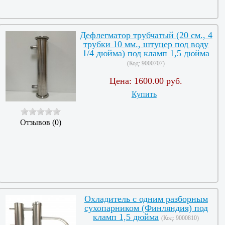
Дефлегматор трубчатый (20 см., 4
трубки 10 мм., штуцер под воду
1/4 дюйма) под кламп 1,5 дюйма
(Код:
9000707
)
Цена:
1600.00 руб.
Купить
Отзывов (0)
Охладитель с одним разборным
сухопарником (Финляндия) под
кламп 1,5 дюйма
(Код:
9000810
)