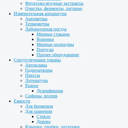
Фруктово-ягодные экстракты
Очистка, ферменты, питание
Измерительная аппаратура
Ареометры
Термометры
Лабораторная посуда
Мерные стаканы
Воронки
Мерные цилиндры
Попугаи
Прочее оборудование
Сопутствующие товары
Автоклавы
Гидрозатворы
Прессы
Литература
Разное
Дезинфекция
Сифоны, розлив
Емкости
Для брожения
Для хранения
Стекло
Дерево
Крышки, пробки, укупорки