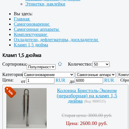
Этикетки, наклейки
Вы здесь:
Главная
Самогоноварение
Самогонные аппараты
Комплектующие
Охладители, дефлегматоры, доохладители
Кламп 1,5 дюйма
Кламп 1,5 дюйма
Сортировка:
Количество:
Категория:
Цена:
RUR
RUR
Сбро
от
до
Колонна Бристоль-Эконом
(неразборная) на кламп 1,5
дюйма
(Код:
9000525
)
Старая цена:
3000.00 руб.
Цена:
2600.00 руб.