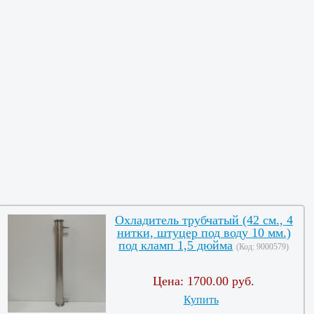
Охладитель трубчатый (42 см., 4
нитки, штуцер под воду 10 мм.)
под кламп 1,5 дюйма
(Код:
9000579
)
Цена:
1700.00 руб.
Купить