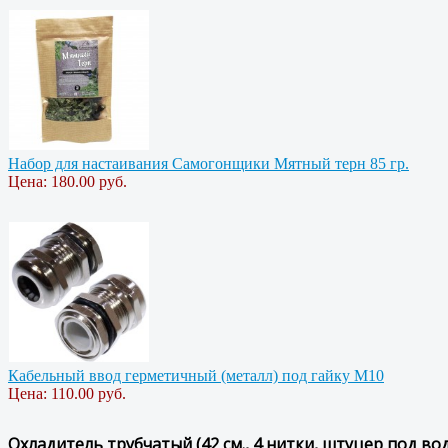
Набор для настаивания Самогонщики Мятный терн 85 гр.
Цена:
180.00 руб.
Кабельный ввод герметичный (металл) под гайку М10
Цена:
110.00 руб.
Охладитель трубчатый (42 см., 4 нитки, штуцер под во