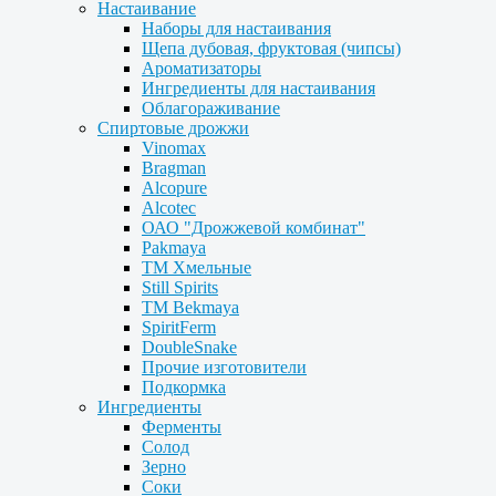
Настаивание
Наборы для настаивания
Щепа дубовая, фруктовая (чипсы)
Ароматизаторы
Ингредиенты для настаивания
Облагораживание
Спиртовые дрожжи
Vinomax
Bragman
Alcopure
Alcotec
ОАО "Дрожжевой комбинат"
Pakmaya
ТМ Хмельные
Still Spirits
ТМ Bekmaya
SpiritFerm
DoubleSnake
Прочие изготовители
Подкормка
Ингредиенты
Ферменты
Солод
Зерно
Соки