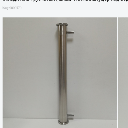
Код:
9000579