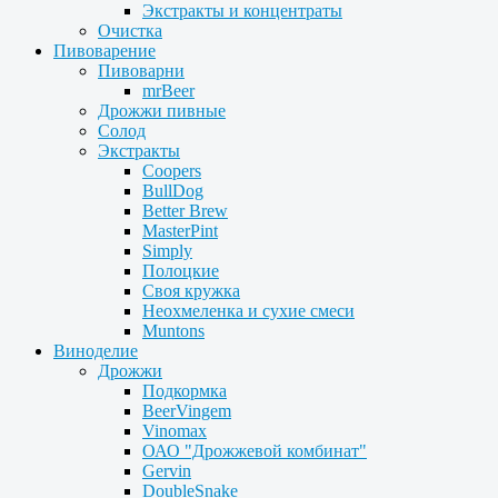
Экстракты и концентраты
Очистка
Пивоварение
Пивоварни
mrBeer
Дрожжи пивные
Солод
Экстракты
Coopers
BullDog
Better Brew
MasterPint
Simply
Полоцкие
Своя кружка
Неохмеленка и сухие смеси
Muntons
Виноделие
Дрожжи
Подкормка
BeerVingem
Vinomax
ОАО "Дрожжевой комбинат"
Gervin
DoubleSnake