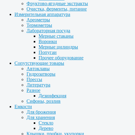
Фруктово-ягодные экстракты
Очистка, ферменты, питание
Измерительная аппаратура
Ареометры
Термометры
Лабораторная посуда
Мерные стаканы
Воронки
Мерные цилиндры
Попугаи
Прочее оборудование
Сопутствующие товары
Автоклавы
Гидрозатворы
Прессы
Литература
Разное
Дезинфекция
Сифоны, розлив
Емкости
Для брожения
Для хранения
Стекло
Дерево
Крышки, пробки, укупорки