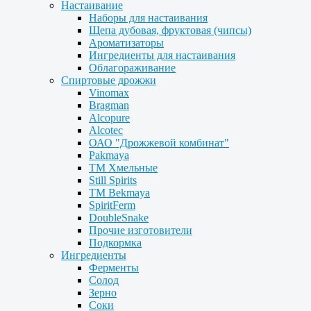
Настаивание
Наборы для настаивания
Щепа дубовая, фруктовая (чипсы)
Ароматизаторы
Ингредиенты для настаивания
Облагораживание
Спиртовые дрожжи
Vinomax
Bragman
Alcopure
Alcotec
ОАО "Дрожжевой комбинат"
Pakmaya
ТМ Хмельные
Still Spirits
ТМ Bekmaya
SpiritFerm
DoubleSnake
Прочие изготовители
Подкормка
Ингредиенты
Ферменты
Солод
Зерно
Соки