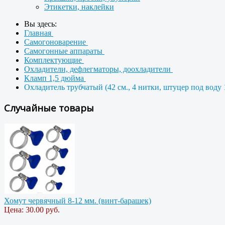
Этикетки, наклейки
Вы здесь:
Главная
Самогоноварение
Самогонные аппараты
Комплектующие
Охладители, дефлегматоры, доохладители
Кламп 1,5 дюйма
Охладитель трубчатый (42 см., 4 нитки, штуцер под воду
Случайные товары
Хомут червячный 8-12 мм. (винт-барашек)
Цена:
30.00 руб.