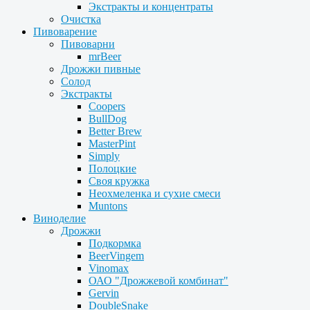
Экстракты и концентраты
Очистка
Пивоварение
Пивоварни
mrBeer
Дрожжи пивные
Солод
Экстракты
Coopers
BullDog
Better Brew
MasterPint
Simply
Полоцкие
Своя кружка
Неохмеленка и сухие смеси
Muntons
Виноделие
Дрожжи
Подкормка
BeerVingem
Vinomax
ОАО "Дрожжевой комбинат"
Gervin
DoubleSnake