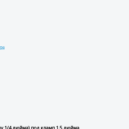
тра
ду 1/4 дюйма) под кламп 1,5 дюйма