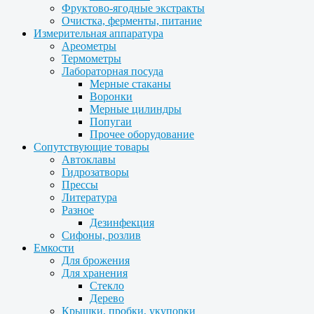
Фруктово-ягодные экстракты
Очистка, ферменты, питание
Измерительная аппаратура
Ареометры
Термометры
Лабораторная посуда
Мерные стаканы
Воронки
Мерные цилиндры
Попугаи
Прочее оборудование
Сопутствующие товары
Автоклавы
Гидрозатворы
Прессы
Литература
Разное
Дезинфекция
Сифоны, розлив
Емкости
Для брожения
Для хранения
Стекло
Дерево
Крышки, пробки, укупорки