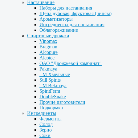
Настаивание
Наборы для настаивания
Щепа дубовая, фруктовая (чипсы)
Ароматизаторы
Ингредиенты для настаивания
Облагораживание
Спиртовые дрожжи
Vinomax
Bragman
Alcopure
Alcotec
ОАО "Дрожжевой комбинат"
Pakmaya
ТМ Хмельные
Still Spirits
ТМ Bekmaya
SpiritFerm
DoubleSnake
Прочие изготовители
Подкормка
Ингредиенты
Ферменты
Солод
Зерно
Соки