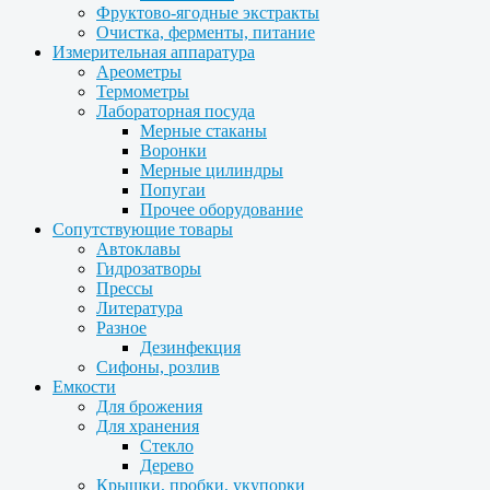
Фруктово-ягодные экстракты
Очистка, ферменты, питание
Измерительная аппаратура
Ареометры
Термометры
Лабораторная посуда
Мерные стаканы
Воронки
Мерные цилиндры
Попугаи
Прочее оборудование
Сопутствующие товары
Автоклавы
Гидрозатворы
Прессы
Литература
Разное
Дезинфекция
Сифоны, розлив
Емкости
Для брожения
Для хранения
Стекло
Дерево
Крышки, пробки, укупорки