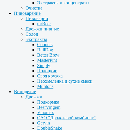
Экстракты и концентраты
Очистка
Пивоварение
Пивоварни
mrBeer
Дрожжи пивные
Солод
Экстракты
Coopers
BullDog
Better Brew
MasterPint
Simply
Полоцкие
Своя кружка
Неохмеленка и сухие смеси
Muntons
Виноделие
Дрожжи
Подкормка
BeerVingem
Vinomax
ОАО "Дрожжевой комбинат"
Gervin
DoubleSnake