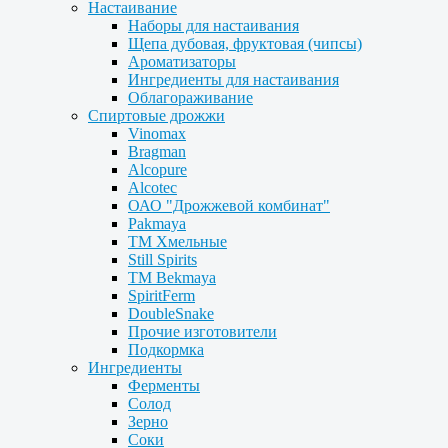
Настаивание
Наборы для настаивания
Щепа дубовая, фруктовая (чипсы)
Ароматизаторы
Ингредиенты для настаивания
Облагораживание
Спиртовые дрожжи
Vinomax
Bragman
Alcopure
Alcotec
ОАО "Дрожжевой комбинат"
Pakmaya
ТМ Хмельные
Still Spirits
ТМ Bekmaya
SpiritFerm
DoubleSnake
Прочие изготовители
Подкормка
Ингредиенты
Ферменты
Солод
Зерно
Соки