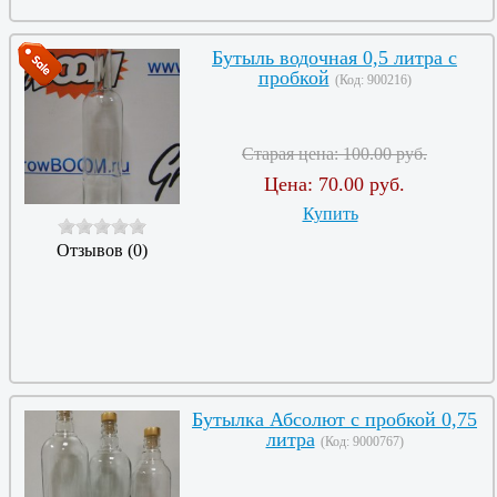
Бутыль водочная 0,5 литра с
пробкой
(Код:
900216
)
Старая цена:
100.00 руб.
Цена:
70.00 руб.
Купить
Отзывов (0)
Бутылка Абсолют с пробкой 0,75
литра
(Код:
9000767
)