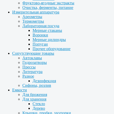
Фруктово-ягодные экстракты
Очистка, ферменты, питание
Измерительная аппаратура
Ареометры
Термометры
Лабораторная посуда
Мерные стаканы
Воронки
Мерные цилиндры
Попугаи
Прочее оборудование
Сопутствующие товары
Автоклавы
Гидрозатворы
Прессы
Литература
Разное
Дезинфекция
Сифоны, розлив
Емкости
Для брожения
Для хранения
Стекло
Дерево
Крышки, пробки, укупорки