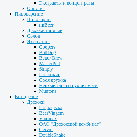
Экстракты и концентраты
Очистка
Пивоварение
Пивоварни
mrBeer
Дрожжи пивные
Солод
Экстракты
Coopers
BullDog
Better Brew
MasterPint
Simply
Полоцкие
Своя кружка
Неохмеленка и сухие смеси
Muntons
Виноделие
Дрожжи
Подкормка
BeerVingem
Vinomax
ОАО "Дрожжевой комбинат"
Gervin
DoubleSnake