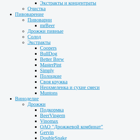
Экстракты и концентраты
Очистка
Пивоварение
Пивоварни
mrBeer
Дрожжи пивные
Солод
Экстракты
Coopers
BullDog
Better Brew
MasterPint
Simply
Полоцкие
Своя кружка
Неохмеленка и сухие смеси
Muntons
Виноделие
Дрожжи
Подкормка
BeerVingem
Vinomax
ОАО "Дрожжевой комбинат"
Gervin
DoubleSnake