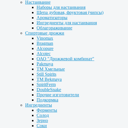
Настаивание
Наборы для настаивания
Щепа дубовая, фруктовая (чипсы)
Ароматизаторы
Ингредиенты для настаивания
Облагораживание
Спиртовые дрожжи
Vinomax
Bragman
Alcopure
Alcotec
ОАО "Дрожжевой комбинат"
Pakmaya
ТМ Хмельные
Still Spirits
ТМ Bekmaya
SpiritFerm
DoubleSnake
Прочие изготовители
Подкормка
Ингредиенты
Ферменты
Солод
Зерно
Соки