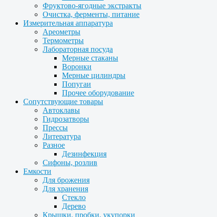
Фруктово-ягодные экстракты
Очистка, ферменты, питание
Измерительная аппаратура
Ареометры
Термометры
Лабораторная посуда
Мерные стаканы
Воронки
Мерные цилиндры
Попугаи
Прочее оборудование
Сопутствующие товары
Автоклавы
Гидрозатворы
Прессы
Литература
Разное
Дезинфекция
Сифоны, розлив
Емкости
Для брожения
Для хранения
Стекло
Дерево
Крышки, пробки, укупорки