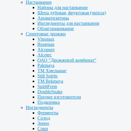
Настаивание
Наборы для настаивания
Щепа дубовая, фруктовая (чипсы)
Ароматизаторы
Ингредиенты для настаивания
Облагораживание
Спиртовые дрожжи
Vinomax
Bragman
Alcopure
Alcotec
ОАО "Дрожжевой комбинат"
Pakmaya
ТМ Хмельные
Still Spirits
ТМ Bekmaya
SpiritFerm
DoubleSnake
Прочие изготовители
Подкормка
Ингредиенты
Ферменты
Солод
Зерно
Соки