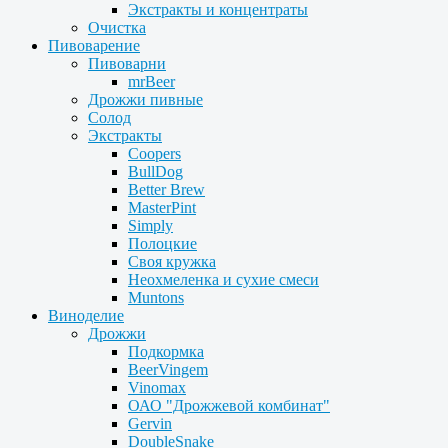
Экстракты и концентраты
Очистка
Пивоварение
Пивоварни
mrBeer
Дрожжи пивные
Солод
Экстракты
Coopers
BullDog
Better Brew
MasterPint
Simply
Полоцкие
Своя кружка
Неохмеленка и сухие смеси
Muntons
Виноделие
Дрожжи
Подкормка
BeerVingem
Vinomax
ОАО "Дрожжевой комбинат"
Gervin
DoubleSnake