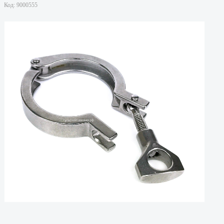
Код:
9000555