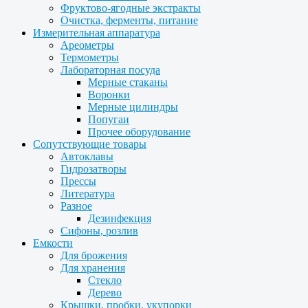
Фруктово-ягодные экстракты
Очистка, ферменты, питание
Измерительная аппаратура
Ареометры
Термометры
Лабораторная посуда
Мерные стаканы
Воронки
Мерные цилиндры
Попугаи
Прочее оборудование
Сопутствующие товары
Автоклавы
Гидрозатворы
Прессы
Литература
Разное
Дезинфекция
Сифоны, розлив
Емкости
Для брожения
Для хранения
Стекло
Дерево
Крышки, пробки, укупорки