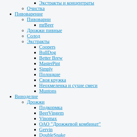
Экстракты и концентраты
Очистка
Пивоварение
Пивоварни
mrBeer
Дрожжи пивные
Солод
Экстракты
Coopers
BullDog
Better Brew
MasterPint
Simply
Полоцкие
Своя кружка
Неохмеленка и сухие смеси
Muntons
Виноделие
Дрожжи
Подкормка
BeerVingem
Vinomax
ОАО "Дрожжевой комбинат"
Gervin
DoubleSnake