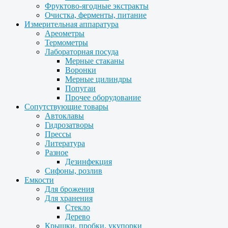
Фруктово-ягодные экстракты
Очистка, ферменты, питание
Измерительная аппаратура
Ареометры
Термометры
Лабораторная посуда
Мерные стаканы
Воронки
Мерные цилиндры
Попугаи
Прочее оборудование
Сопутствующие товары
Автоклавы
Гидрозатворы
Прессы
Литература
Разное
Дезинфекция
Сифоны, розлив
Емкости
Для брожения
Для хранения
Стекло
Дерево
Крышки, пробки, укупорки