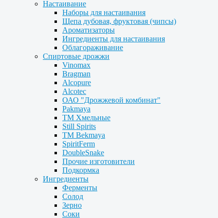
Настаивание
Наборы для настаивания
Щепа дубовая, фруктовая (чипсы)
Ароматизаторы
Ингредиенты для настаивания
Облагораживание
Спиртовые дрожжи
Vinomax
Bragman
Alcopure
Alcotec
ОАО "Дрожжевой комбинат"
Pakmaya
ТМ Хмельные
Still Spirits
ТМ Bekmaya
SpiritFerm
DoubleSnake
Прочие изготовители
Подкормка
Ингредиенты
Ферменты
Солод
Зерно
Соки