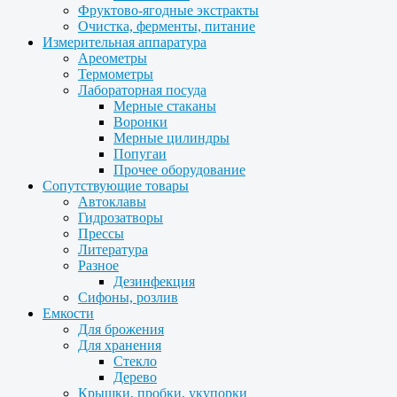
Фруктово-ягодные экстракты
Очистка, ферменты, питание
Измерительная аппаратура
Ареометры
Термометры
Лабораторная посуда
Мерные стаканы
Воронки
Мерные цилиндры
Попугаи
Прочее оборудование
Сопутствующие товары
Автоклавы
Гидрозатворы
Прессы
Литература
Разное
Дезинфекция
Сифоны, розлив
Емкости
Для брожения
Для хранения
Стекло
Дерево
Крышки, пробки, укупорки