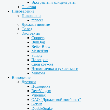
Экстракты и концентраты
Очистка
Пивоварение
Пивоварни
mrBeer
Дрожжи пивные
Солод
Экстракты
Coopers
BullDog
Better Brew
MasterPint
Simply
Полоцкие
Своя кружка
Неохмеленка и сухие смеси
Muntons
Виноделие
Дрожжи
Подкормка
BeerVingem
Vinomax
ОАО "Дрожжевой комбинат"
Gervin
DoubleSnake