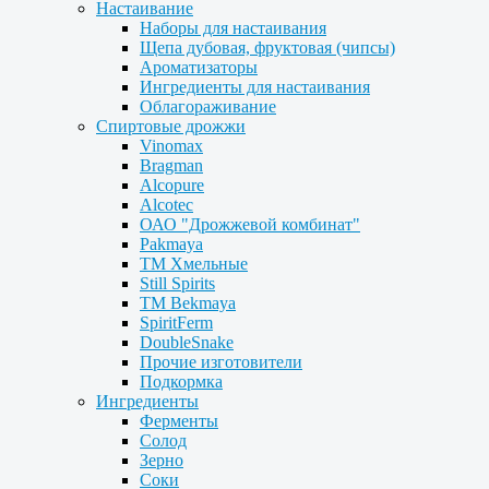
Настаивание
Наборы для настаивания
Щепа дубовая, фруктовая (чипсы)
Ароматизаторы
Ингредиенты для настаивания
Облагораживание
Спиртовые дрожжи
Vinomax
Bragman
Alcopure
Alcotec
ОАО "Дрожжевой комбинат"
Pakmaya
ТМ Хмельные
Still Spirits
ТМ Bekmaya
SpiritFerm
DoubleSnake
Прочие изготовители
Подкормка
Ингредиенты
Ферменты
Солод
Зерно
Соки