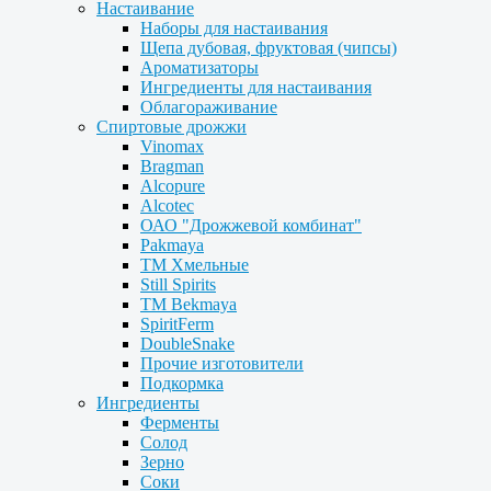
Настаивание
Наборы для настаивания
Щепа дубовая, фруктовая (чипсы)
Ароматизаторы
Ингредиенты для настаивания
Облагораживание
Спиртовые дрожжи
Vinomax
Bragman
Alcopure
Alcotec
ОАО "Дрожжевой комбинат"
Pakmaya
ТМ Хмельные
Still Spirits
ТМ Bekmaya
SpiritFerm
DoubleSnake
Прочие изготовители
Подкормка
Ингредиенты
Ферменты
Солод
Зерно
Соки