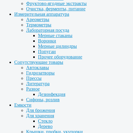
Фруктово-ягодные экстракты
Очистка, ферменты, питание
Измерительная аппаратура
Ареометры
Термометры
Лабораторная посуда
Мерные стаканы
Воронки
Мерные цилиндры
Попугаи
Прочее оборудование
Сопутствующие товары
Автоклавы
Гидрозатворы
Прессы
Литература
Разное
Дезинфекция
Сифоны, розлив
Емкости
Для брожения
Для хранения
Стекло
Дерево
Крышки, пробки, укупорки