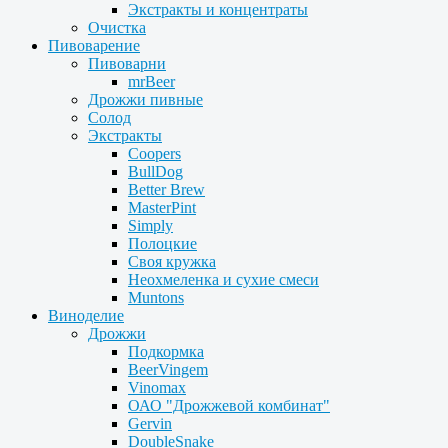
Экстракты и концентраты
Очистка
Пивоварение
Пивоварни
mrBeer
Дрожжи пивные
Солод
Экстракты
Coopers
BullDog
Better Brew
MasterPint
Simply
Полоцкие
Своя кружка
Неохмеленка и сухие смеси
Muntons
Виноделие
Дрожжи
Подкормка
BeerVingem
Vinomax
ОАО "Дрожжевой комбинат"
Gervin
DoubleSnake