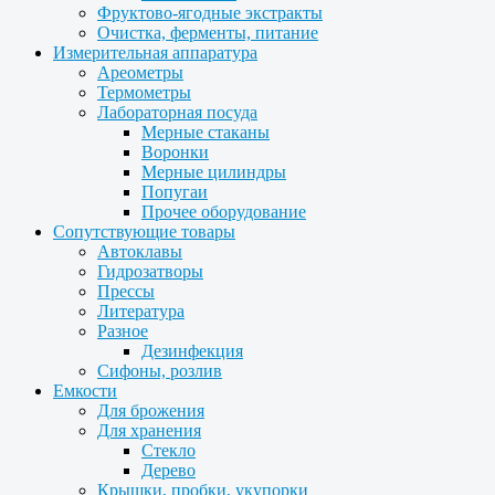
Фруктово-ягодные экстракты
Очистка, ферменты, питание
Измерительная аппаратура
Ареометры
Термометры
Лабораторная посуда
Мерные стаканы
Воронки
Мерные цилиндры
Попугаи
Прочее оборудование
Сопутствующие товары
Автоклавы
Гидрозатворы
Прессы
Литература
Разное
Дезинфекция
Сифоны, розлив
Емкости
Для брожения
Для хранения
Стекло
Дерево
Крышки, пробки, укупорки