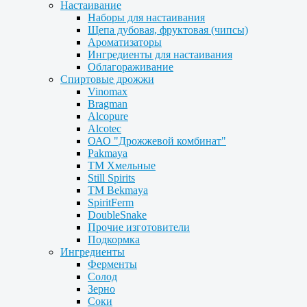
Настаивание
Наборы для настаивания
Щепа дубовая, фруктовая (чипсы)
Ароматизаторы
Ингредиенты для настаивания
Облагораживание
Спиртовые дрожжи
Vinomax
Bragman
Alcopure
Alcotec
ОАО "Дрожжевой комбинат"
Pakmaya
ТМ Хмельные
Still Spirits
ТМ Bekmaya
SpiritFerm
DoubleSnake
Прочие изготовители
Подкормка
Ингредиенты
Ферменты
Солод
Зерно
Соки