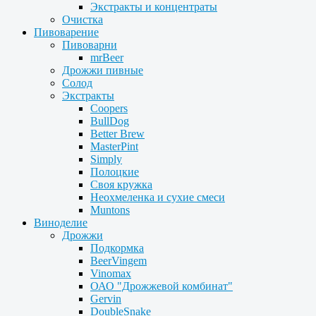
Экстракты и концентраты
Очистка
Пивоварение
Пивоварни
mrBeer
Дрожжи пивные
Солод
Экстракты
Coopers
BullDog
Better Brew
MasterPint
Simply
Полоцкие
Своя кружка
Неохмеленка и сухие смеси
Muntons
Виноделие
Дрожжи
Подкормка
BeerVingem
Vinomax
ОАО "Дрожжевой комбинат"
Gervin
DoubleSnake