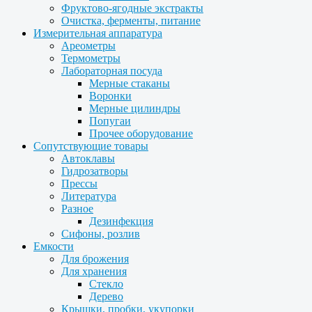
Фруктово-ягодные экстракты
Очистка, ферменты, питание
Измерительная аппаратура
Ареометры
Термометры
Лабораторная посуда
Мерные стаканы
Воронки
Мерные цилиндры
Попугаи
Прочее оборудование
Сопутствующие товары
Автоклавы
Гидрозатворы
Прессы
Литература
Разное
Дезинфекция
Сифоны, розлив
Емкости
Для брожения
Для хранения
Стекло
Дерево
Крышки, пробки, укупорки