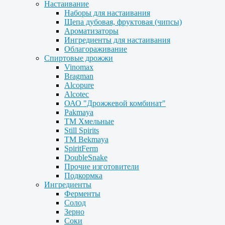
Настаивание
Наборы для настаивания
Щепа дубовая, фруктовая (чипсы)
Ароматизаторы
Ингредиенты для настаивания
Облагораживание
Спиртовые дрожжи
Vinomax
Bragman
Alcopure
Alcotec
ОАО "Дрожжевой комбинат"
Pakmaya
ТМ Хмельные
Still Spirits
ТМ Bekmaya
SpiritFerm
DoubleSnake
Прочие изготовители
Подкормка
Ингредиенты
Ферменты
Солод
Зерно
Соки