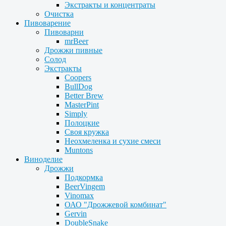
Экстракты и концентраты
Очистка
Пивоварение
Пивоварни
mrBeer
Дрожжи пивные
Солод
Экстракты
Coopers
BullDog
Better Brew
MasterPint
Simply
Полоцкие
Своя кружка
Неохмеленка и сухие смеси
Muntons
Виноделие
Дрожжи
Подкормка
BeerVingem
Vinomax
ОАО "Дрожжевой комбинат"
Gervin
DoubleSnake