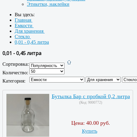
Этикетки, наклейки
Вы здесь:
Главная
Емкости
Для хранения
Стекло
0,01 - 0,45 литра
0,01 - 0,45 литра
Сортировка:
Количество:
Категория:
Бутылка Бар с пробкой 0,2 литра
(Код:
9000772
)
Цена:
40.00 руб.
Купить