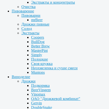
Экстракты и концентраты
Очистка
Пивоварение
Пивоварни
mrBeer
Дрожжи пивные
Солод
Экстракты
Coopers
BullDog
Better Brew
MasterPint
Simply
Полоцкие
Своя кружка
Неохмеленка и сухие смеси
Muntons
Виноделие
Дрожжи
Подкормка
BeerVingem
Vinomax
ОАО "Дрожжевой комбинат"
Gervin
DoubleSnake