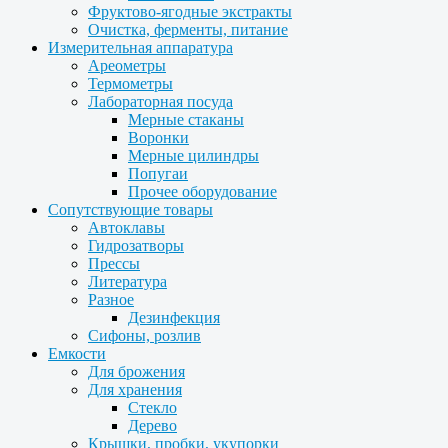
Фруктово-ягодные экстракты
Очистка, ферменты, питание
Измерительная аппаратура
Ареометры
Термометры
Лабораторная посуда
Мерные стаканы
Воронки
Мерные цилиндры
Попугаи
Прочее оборудование
Сопутствующие товары
Автоклавы
Гидрозатворы
Прессы
Литература
Разное
Дезинфекция
Сифоны, розлив
Емкости
Для брожения
Для хранения
Стекло
Дерево
Крышки, пробки, укупорки