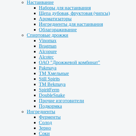
Настаивание
Наборы для настаивания
Щепа дубовая, фруктовая (чипсы)
Ароматизаторы
Ингредиенты для настаивания
Облагораживание
Спиртовые дрожжи
Vinomax
Bragman
Alcopure
Alcotec
ОАО "Дрожжевой комбинат"
Pakmaya
ТМ Хмельные
Still Spirits
ТМ Bekmaya
SpiritFerm
DoubleSnake
Прочие изготовители
Подкормка
Ингредиенты
Ферменты
Солод
Зерно
Соки