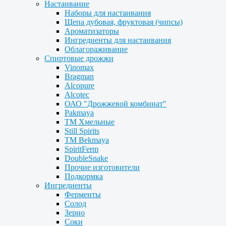
Настаивание
Наборы для настаивания
Щепа дубовая, фруктовая (чипсы)
Ароматизаторы
Ингредиенты для настаивания
Облагораживание
Спиртовые дрожжи
Vinomax
Bragman
Alcopure
Alcotec
ОАО "Дрожжевой комбинат"
Pakmaya
ТМ Хмельные
Still Spirits
ТМ Bekmaya
SpiritFerm
DoubleSnake
Прочие изготовители
Подкормка
Ингредиенты
Ферменты
Солод
Зерно
Соки