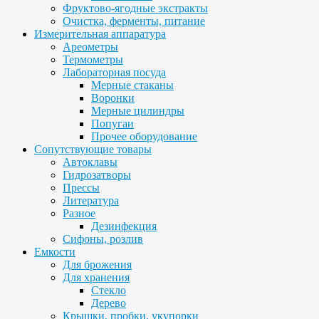
Фруктово-ягодные экстракты
Очистка, ферменты, питание
Измерительная аппаратура
Ареометры
Термометры
Лабораторная посуда
Мерные стаканы
Воронки
Мерные цилиндры
Попугаи
Прочее оборудование
Сопутствующие товары
Автоклавы
Гидрозатворы
Прессы
Литература
Разное
Дезинфекция
Сифоны, розлив
Емкости
Для брожения
Для хранения
Стекло
Дерево
Крышки, пробки, укупорки