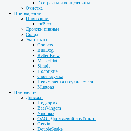
Экстракты и концентраты
Очистка
Пивоварение
Пивоварни
mrBeer
Дрожжи пивные
Солод
Экстракты
Coopers
BullDog
Better Brew
MasterPint
Simply
Полоцкие
Своя кружка
Неохмеленка и сухие смеси
Muntons
Виноделие
Дрожжи
Подкормка
BeerVingem
Vinomax
ОАО "Дрожжевой комбинат"
Gervin
DoubleSnake