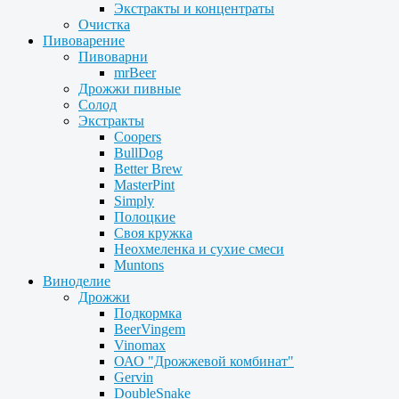
Экстракты и концентраты
Очистка
Пивоварение
Пивоварни
mrBeer
Дрожжи пивные
Солод
Экстракты
Coopers
BullDog
Better Brew
MasterPint
Simply
Полоцкие
Своя кружка
Неохмеленка и сухие смеси
Muntons
Виноделие
Дрожжи
Подкормка
BeerVingem
Vinomax
ОАО "Дрожжевой комбинат"
Gervin
DoubleSnake