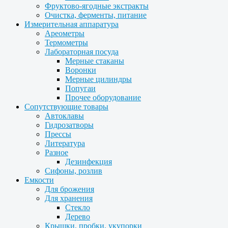
Фруктово-ягодные экстракты
Очистка, ферменты, питание
Измерительная аппаратура
Ареометры
Термометры
Лабораторная посуда
Мерные стаканы
Воронки
Мерные цилиндры
Попугаи
Прочее оборудование
Сопутствующие товары
Автоклавы
Гидрозатворы
Прессы
Литература
Разное
Дезинфекция
Сифоны, розлив
Емкости
Для брожения
Для хранения
Стекло
Дерево
Крышки, пробки, укупорки