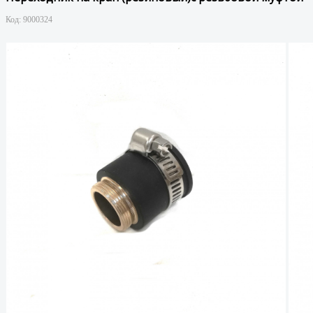
Код:
9000324