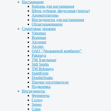
Настаивание
Наборы для настаивания
Щепа дубовая, фруктовая (чипсы)
Ароматизаторы
Ингредиенты для настаивания
Облагораживание
Спиртовые дрожжи
Vinomax
Bragman
Alcopure
Alcotec
ОАО "Дрожжевой комбинат"
Pakmaya
ТМ Хмельные
Still Spirits
ТМ Bekmaya
SpiritFerm
DoubleSnake
Прочие изготовители
Подкормка
Ингредиенты
Ферменты
Солод
Зерно
Соки