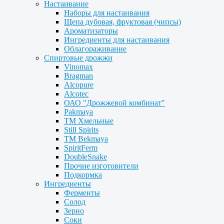
Настаивание
Наборы для настаивания
Щепа дубовая, фруктовая (чипсы)
Ароматизаторы
Ингредиенты для настаивания
Облагораживание
Спиртовые дрожжи
Vinomax
Bragman
Alcopure
Alcotec
ОАО "Дрожжевой комбинат"
Pakmaya
ТМ Хмельные
Still Spirits
ТМ Bekmaya
SpiritFerm
DoubleSnake
Прочие изготовители
Подкормка
Ингредиенты
Ферменты
Солод
Зерно
Соки