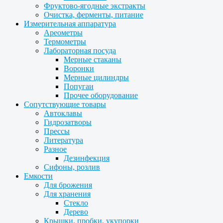
Фруктово-ягодные экстракты
Очистка, ферменты, питание
Измерительная аппаратура
Ареометры
Термометры
Лабораторная посуда
Мерные стаканы
Воронки
Мерные цилиндры
Попугаи
Прочее оборудование
Сопутствующие товары
Автоклавы
Гидрозатворы
Прессы
Литература
Разное
Дезинфекция
Сифоны, розлив
Емкости
Для брожения
Для хранения
Стекло
Дерево
Крышки, пробки, укупорки