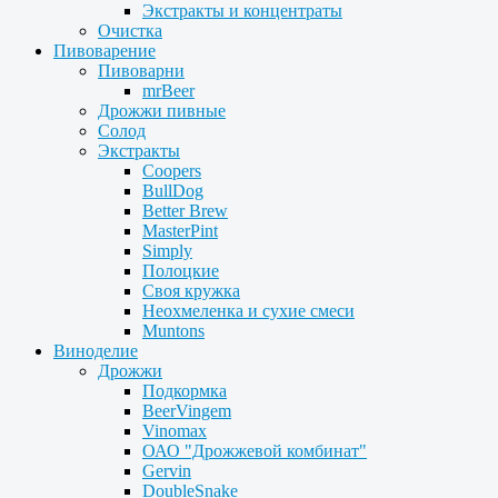
Экстракты и концентраты
Очистка
Пивоварение
Пивоварни
mrBeer
Дрожжи пивные
Солод
Экстракты
Coopers
BullDog
Better Brew
MasterPint
Simply
Полоцкие
Своя кружка
Неохмеленка и сухие смеси
Muntons
Виноделие
Дрожжи
Подкормка
BeerVingem
Vinomax
ОАО "Дрожжевой комбинат"
Gervin
DoubleSnake