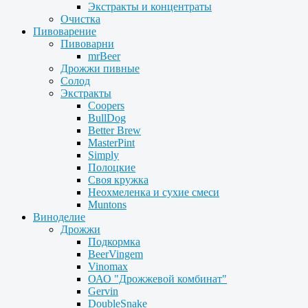
Экстракты и концентраты
Очистка
Пивоварение
Пивоварни
mrBeer
Дрожжи пивные
Солод
Экстракты
Coopers
BullDog
Better Brew
MasterPint
Simply
Полоцкие
Своя кружка
Неохмеленка и сухие смеси
Muntons
Виноделие
Дрожжи
Подкормка
BeerVingem
Vinomax
ОАО "Дрожжевой комбинат"
Gervin
DoubleSnake