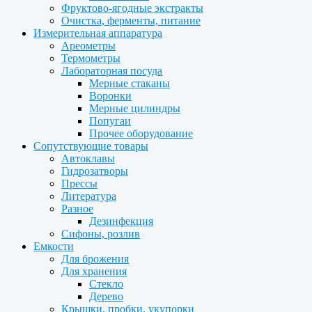
Фруктово-ягодные экстракты
Очистка, ферменты, питание
Измерительная аппаратура
Ареометры
Термометры
Лабораторная посуда
Мерные стаканы
Воронки
Мерные цилиндры
Попугаи
Прочее оборудование
Сопутствующие товары
Автоклавы
Гидрозатворы
Прессы
Литература
Разное
Дезинфекция
Сифоны, розлив
Емкости
Для брожения
Для хранения
Стекло
Дерево
Крышки, пробки, укупорки