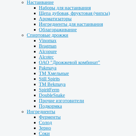
Настаивание
Наборы для настаивания
Щепа дубовая, фруктовая (чипсы)
Ароматизаторы
Ингредиенты для настаивания
Облагораживание
Спиртовые дрожжи
Vinomax
Bragman
Alcopure
Alcotec
ОАО "Дрожжевой комбинат"
Pakmaya
ТМ Хмельные
Still Spirits
ТМ Bekmaya
SpiritFerm
DoubleSnake
Прочие изготовители
Подкормка
Ингредиенты
Ферменты
Солод
Зерно
Соки