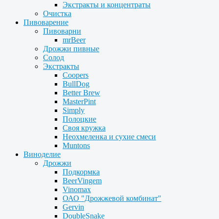
Экстракты и концентраты
Очистка
Пивоварение
Пивоварни
mrBeer
Дрожжи пивные
Солод
Экстракты
Coopers
BullDog
Better Brew
MasterPint
Simply
Полоцкие
Своя кружка
Неохмеленка и сухие смеси
Muntons
Виноделие
Дрожжи
Подкормка
BeerVingem
Vinomax
ОАО "Дрожжевой комбинат"
Gervin
DoubleSnake