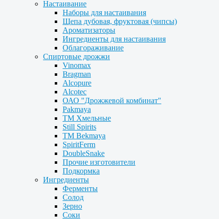
Настаивание
Наборы для настаивания
Щепа дубовая, фруктовая (чипсы)
Ароматизаторы
Ингредиенты для настаивания
Облагораживание
Спиртовые дрожжи
Vinomax
Bragman
Alcopure
Alcotec
ОАО "Дрожжевой комбинат"
Pakmaya
ТМ Хмельные
Still Spirits
ТМ Bekmaya
SpiritFerm
DoubleSnake
Прочие изготовители
Подкормка
Ингредиенты
Ферменты
Солод
Зерно
Соки