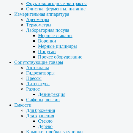
Фруктово-ягодные экстракты
Очистка, ферменты, питание
Измерительная аппаратура
Ареометры
Термометры
Лабораторная посуда
Мерные стаканы
Воронки
Мерные цилиндры
Попугаи
Прочее оборудование
Сопутствующие товары
Автоклавы
Гидрозатворы
Прессы
Литература
Разное
Дезинфекция
Сифоны, розлив
Емкости
Для брожения
Для хранения
Стекло
Дерево
Крышки, пробки, укупорки