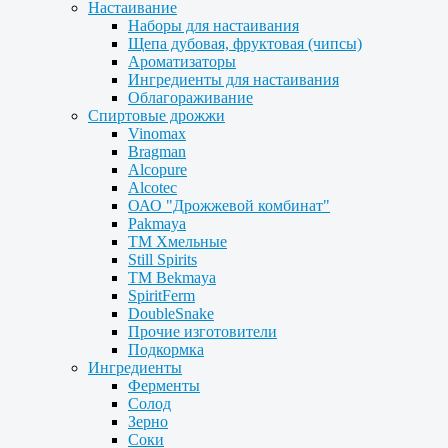
Настаивание
Наборы для настаивания
Щепа дубовая, фруктовая (чипсы)
Ароматизаторы
Ингредиенты для настаивания
Облагораживание
Спиртовые дрожжи
Vinomax
Bragman
Alcopure
Alcotec
ОАО "Дрожжевой комбинат"
Pakmaya
ТМ Хмельные
Still Spirits
ТМ Bekmaya
SpiritFerm
DoubleSnake
Прочие изготовители
Подкормка
Ингредиенты
Ферменты
Солод
Зерно
Соки