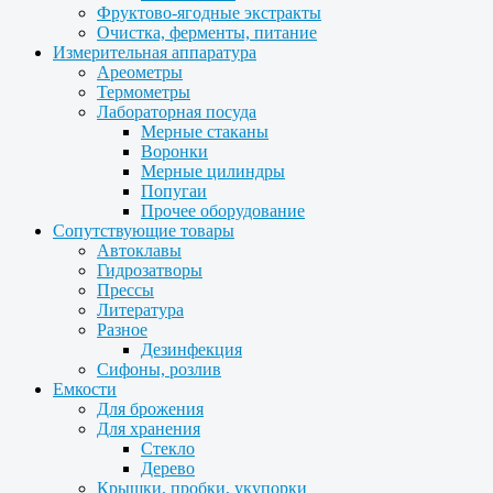
Фруктово-ягодные экстракты
Очистка, ферменты, питание
Измерительная аппаратура
Ареометры
Термометры
Лабораторная посуда
Мерные стаканы
Воронки
Мерные цилиндры
Попугаи
Прочее оборудование
Сопутствующие товары
Автоклавы
Гидрозатворы
Прессы
Литература
Разное
Дезинфекция
Сифоны, розлив
Емкости
Для брожения
Для хранения
Стекло
Дерево
Крышки, пробки, укупорки