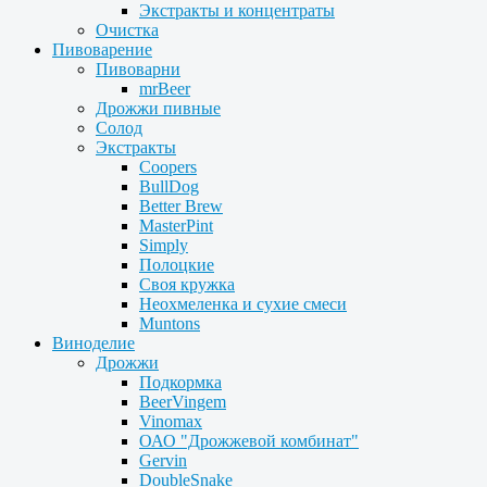
Экстракты и концентраты
Очистка
Пивоварение
Пивоварни
mrBeer
Дрожжи пивные
Солод
Экстракты
Coopers
BullDog
Better Brew
MasterPint
Simply
Полоцкие
Своя кружка
Неохмеленка и сухие смеси
Muntons
Виноделие
Дрожжи
Подкормка
BeerVingem
Vinomax
ОАО "Дрожжевой комбинат"
Gervin
DoubleSnake