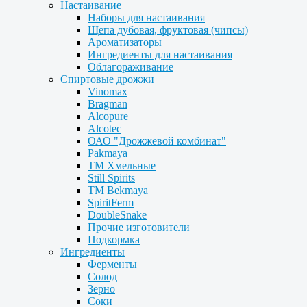
Настаивание
Наборы для настаивания
Щепа дубовая, фруктовая (чипсы)
Ароматизаторы
Ингредиенты для настаивания
Облагораживание
Спиртовые дрожжи
Vinomax
Bragman
Alcopure
Alcotec
ОАО "Дрожжевой комбинат"
Pakmaya
ТМ Хмельные
Still Spirits
ТМ Bekmaya
SpiritFerm
DoubleSnake
Прочие изготовители
Подкормка
Ингредиенты
Ферменты
Солод
Зерно
Соки