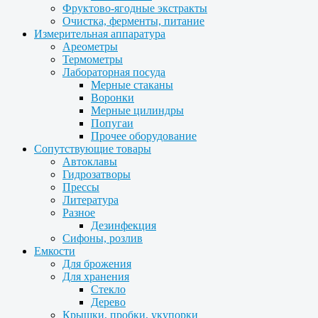
Фруктово-ягодные экстракты
Очистка, ферменты, питание
Измерительная аппаратура
Ареометры
Термометры
Лабораторная посуда
Мерные стаканы
Воронки
Мерные цилиндры
Попугаи
Прочее оборудование
Сопутствующие товары
Автоклавы
Гидрозатворы
Прессы
Литература
Разное
Дезинфекция
Сифоны, розлив
Емкости
Для брожения
Для хранения
Стекло
Дерево
Крышки, пробки, укупорки