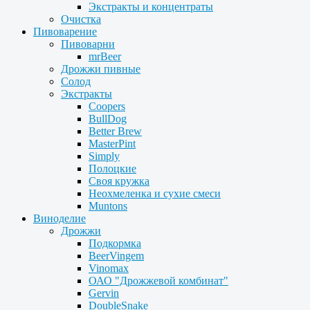
Экстракты и концентраты
Очистка
Пивоварение
Пивоварни
mrBeer
Дрожжи пивные
Солод
Экстракты
Coopers
BullDog
Better Brew
MasterPint
Simply
Полоцкие
Своя кружка
Неохмеленка и сухие смеси
Muntons
Виноделие
Дрожжи
Подкормка
BeerVingem
Vinomax
ОАО "Дрожжевой комбинат"
Gervin
DoubleSnake