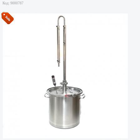
Код:
9000787