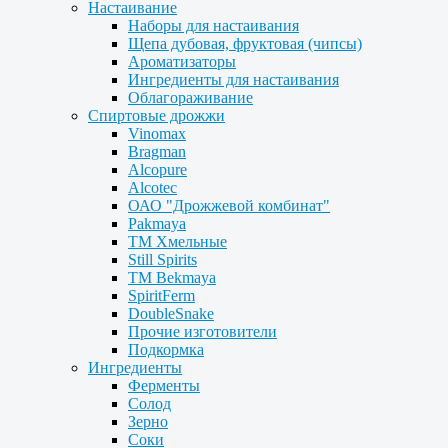
Настаивание
Наборы для настаивания
Щепа дубовая, фруктовая (чипсы)
Ароматизаторы
Ингредиенты для настаивания
Облагораживание
Спиртовые дрожжи
Vinomax
Bragman
Alcopure
Alcotec
ОАО "Дрожжевой комбинат"
Pakmaya
ТМ Хмельные
Still Spirits
ТМ Bekmaya
SpiritFerm
DoubleSnake
Прочие изготовители
Подкормка
Ингредиенты
Ферменты
Солод
Зерно
Соки