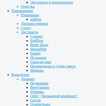
Экстракты и концентраты
Очистка
Пивоварение
Пивоварни
mrBeer
Дрожжи пивные
Солод
Экстракты
Coopers
BullDog
Better Brew
MasterPint
Simply
Полоцкие
Своя кружка
Неохмеленка и сухие смеси
Muntons
Виноделие
Дрожжи
Подкормка
BeerVingem
Vinomax
ОАО "Дрожжевой комбинат"
Gervin
DoubleSnake