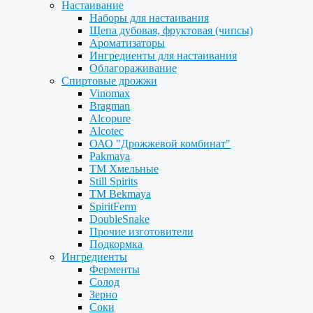
Настаивание
Наборы для настаивания
Щепа дубовая, фруктовая (чипсы)
Ароматизаторы
Ингредиенты для настаивания
Облагораживание
Спиртовые дрожжи
Vinomax
Bragman
Alcopure
Alcotec
ОАО "Дрожжевой комбинат"
Pakmaya
ТМ Хмельные
Still Spirits
ТМ Bekmaya
SpiritFerm
DoubleSnake
Прочие изготовители
Подкормка
Ингредиенты
Ферменты
Солод
Зерно
Соки