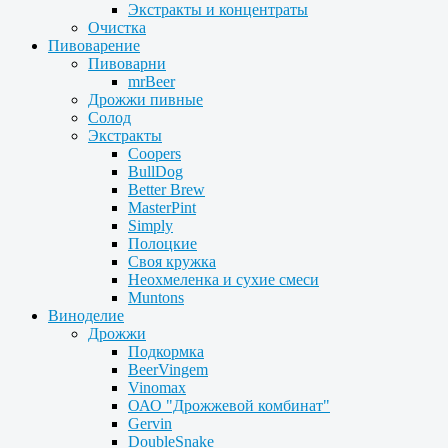
Экстракты и концентраты
Очистка
Пивоварение
Пивоварни
mrBeer
Дрожжи пивные
Солод
Экстракты
Coopers
BullDog
Better Brew
MasterPint
Simply
Полоцкие
Своя кружка
Неохмеленка и сухие смеси
Muntons
Виноделие
Дрожжи
Подкормка
BeerVingem
Vinomax
ОАО "Дрожжевой комбинат"
Gervin
DoubleSnake