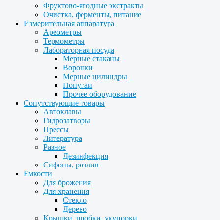
Фруктово-ягодные экстракты
Очистка, ферменты, питание
Измерительная аппаратура
Ареометры
Термометры
Лабораторная посуда
Мерные стаканы
Воронки
Мерные цилиндры
Попугаи
Прочее оборудование
Сопутствующие товары
Автоклавы
Гидрозатворы
Прессы
Литература
Разное
Дезинфекция
Сифоны, розлив
Емкости
Для брожения
Для хранения
Стекло
Дерево
Крышки, пробки, укупорки