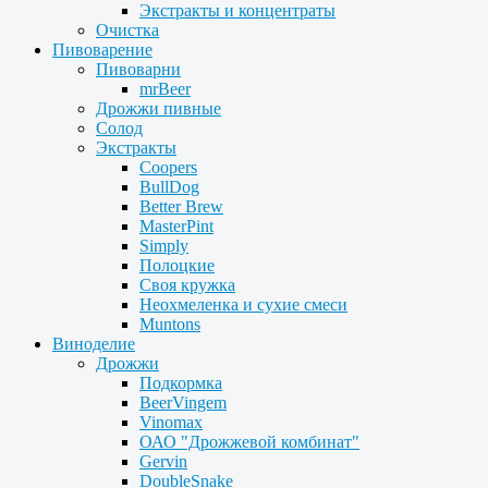
Экстракты и концентраты
Очистка
Пивоварение
Пивоварни
mrBeer
Дрожжи пивные
Солод
Экстракты
Coopers
BullDog
Better Brew
MasterPint
Simply
Полоцкие
Своя кружка
Неохмеленка и сухие смеси
Muntons
Виноделие
Дрожжи
Подкормка
BeerVingem
Vinomax
ОАО "Дрожжевой комбинат"
Gervin
DoubleSnake