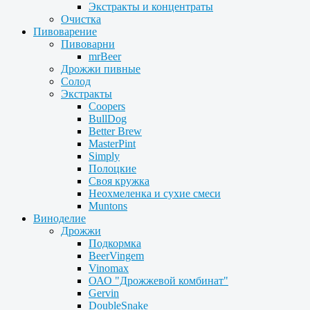
Экстракты и концентраты
Очистка
Пивоварение
Пивоварни
mrBeer
Дрожжи пивные
Солод
Экстракты
Coopers
BullDog
Better Brew
MasterPint
Simply
Полоцкие
Своя кружка
Неохмеленка и сухие смеси
Muntons
Виноделие
Дрожжи
Подкормка
BeerVingem
Vinomax
ОАО "Дрожжевой комбинат"
Gervin
DoubleSnake