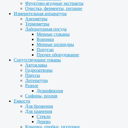
Фруктово-ягодные экстракты
Очистка, ферменты, питание
Измерительная аппаратура
Ареометры
Термометры
Лабораторная посуда
Мерные стаканы
Воронки
Мерные цилиндры
Попугаи
Прочее оборудование
Сопутствующие товары
Автоклавы
Гидрозатворы
Прессы
Литература
Разное
Дезинфекция
Сифоны, розлив
Емкости
Для брожения
Для хранения
Стекло
Дерево
Крышки, пробки, укупорки