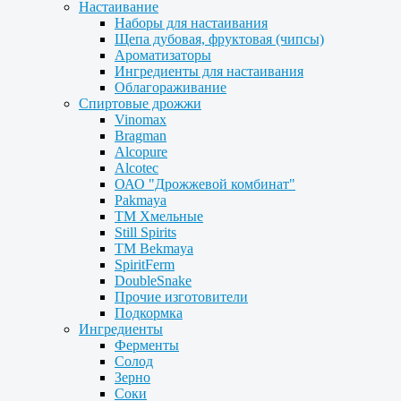
Настаивание
Наборы для настаивания
Щепа дубовая, фруктовая (чипсы)
Ароматизаторы
Ингредиенты для настаивания
Облагораживание
Спиртовые дрожжи
Vinomax
Bragman
Alcopure
Alcotec
ОАО "Дрожжевой комбинат"
Pakmaya
ТМ Хмельные
Still Spirits
ТМ Bekmaya
SpiritFerm
DoubleSnake
Прочие изготовители
Подкормка
Ингредиенты
Ферменты
Солод
Зерно
Соки