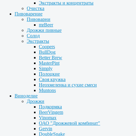
Экстракты и концентраты
Очистка
Пивоварение
Пивоварни
mrBeer
Дрожжи пивные
Солод
Экстракты
Coopers
BullDog
Better Brew
MasterPint
Simply
Полоцкие
Своя кружка
Неохмеленка и сухие смеси
Muntons
Виноделие
Дрожжи
Подкормка
BeerVingem
Vinomax
ОАО "Дрожжевой комбинат"
Gervin
DoubleSnake