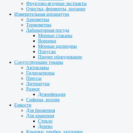
Фруктово-ягодные экстракты
Очистка, ферменты, питание
Измерительная аппаратура
Ареометры
Термометры
Лабораторная посуда
Мерные стаканы
Воронки
Мерные цилиндры
Попугаи
Прочее оборудование
Сопутствующие товары
Автоклавы
Гидрозатворы
Прессы
Литература
Разное
Дезинфекция
Сифоны, розлив
Емкости
Для брожения
Для хранения
Стекло
Дерево
Крышки, пробки, укупорки