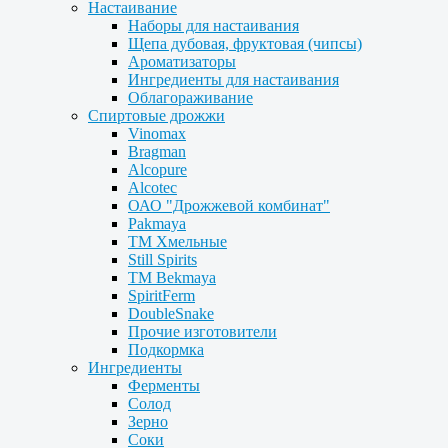
Настаивание
Наборы для настаивания
Щепа дубовая, фруктовая (чипсы)
Ароматизаторы
Ингредиенты для настаивания
Облагораживание
Спиртовые дрожжи
Vinomax
Bragman
Alcopure
Alcotec
ОАО "Дрожжевой комбинат"
Pakmaya
ТМ Хмельные
Still Spirits
ТМ Bekmaya
SpiritFerm
DoubleSnake
Прочие изготовители
Подкормка
Ингредиенты
Ферменты
Солод
Зерно
Соки