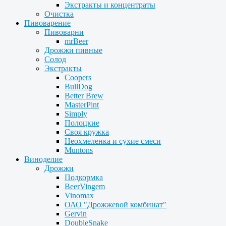
Экстракты и концентраты
Очистка
Пивоварение
Пивоварни
mrBeer
Дрожжи пивные
Солод
Экстракты
Coopers
BullDog
Better Brew
MasterPint
Simply
Полоцкие
Своя кружка
Неохмеленка и сухие смеси
Muntons
Виноделие
Дрожжи
Подкормка
BeerVingem
Vinomax
ОАО "Дрожжевой комбинат"
Gervin
DoubleSnake