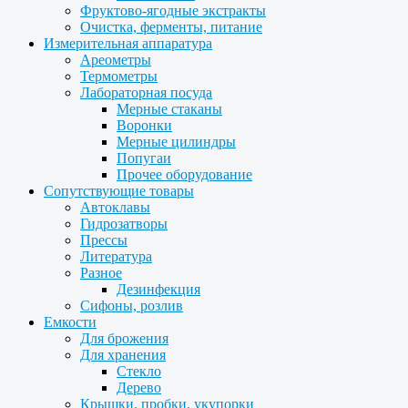
Фруктово-ягодные экстракты
Очистка, ферменты, питание
Измерительная аппаратура
Ареометры
Термометры
Лабораторная посуда
Мерные стаканы
Воронки
Мерные цилиндры
Попугаи
Прочее оборудование
Сопутствующие товары
Автоклавы
Гидрозатворы
Прессы
Литература
Разное
Дезинфекция
Сифоны, розлив
Емкости
Для брожения
Для хранения
Стекло
Дерево
Крышки, пробки, укупорки