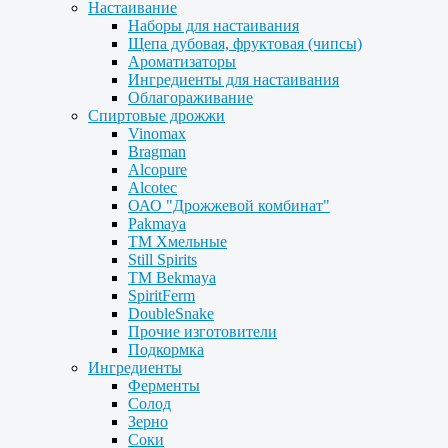
Настаивание
Наборы для настаивания
Щепа дубовая, фруктовая (чипсы)
Ароматизаторы
Ингредиенты для настаивания
Облагораживание
Спиртовые дрожжи
Vinomax
Bragman
Alcopure
Alcotec
ОАО "Дрожжевой комбинат"
Pakmaya
ТМ Хмельные
Still Spirits
ТМ Bekmaya
SpiritFerm
DoubleSnake
Прочие изготовители
Подкормка
Ингредиенты
Ферменты
Солод
Зерно
Соки