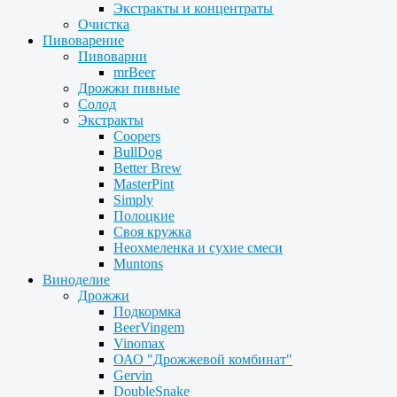
Экстракты и концентраты
Очистка
Пивоварение
Пивоварни
mrBeer
Дрожжи пивные
Солод
Экстракты
Coopers
BullDog
Better Brew
MasterPint
Simply
Полоцкие
Своя кружка
Неохмеленка и сухие смеси
Muntons
Виноделие
Дрожжи
Подкормка
BeerVingem
Vinomax
ОАО "Дрожжевой комбинат"
Gervin
DoubleSnake