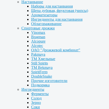
Настаивание
Наборы для настаивания
Щепа дубовая, фруктовая (чипсы)
Ароматизаторы
Ингредиенты для настаивания
Облагораживание
Спиртовые дрожжи
Vinomax
Bragman
Alcopure
Alcotec
ОАО "Дрожжевой комбинат"
Pakmaya
ТМ Хмельные
Still Spirits
ТМ Bekmaya
SpiritFerm
DoubleSnake
Прочие изготовители
Подкормка
Ингредиенты
Ферменты
Солод
Зерно
Соки