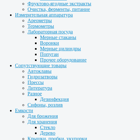
Фруктово-ягодные экстракты
Очистка, ферменты, питание
Измерительная аппаратура
Ареометры
Термометры
Лабораторная посуда
Мерные стаканы
Воронки
Мерные цилиндры
Попугаи
Прочее оборудование
Сопутствующие товары
Автоклавы
Гидрозатворы
Прессы
Литература
Разное
Дезинфекция
Сифоны, розлив
Емкости
Для брожения
Для хранения
Стекло
Дерево
Крышки, пробки, укупорки