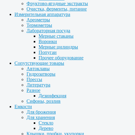
Фруктово-ягодные экстракты
Очистка, ферменты, питание
Измерительная аппаратура
Ареометры
Термометры
Лабораторная посуда
Мерные стаканы
Воронки
Мерные цилиндры
Попугаи
Прочее оборудование
Сопутствующие товары
Автоклавы
Гидрозатворы
Прессы
Литература
Разное
Дезинфекция
Сифоны, розлив
Емкости
Для брожения
Для хранения
Стекло
Дерево
Крышки, пробки, укупорки