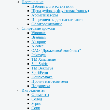
Настаивание
Наборы для настаивания
Щепа дубовая, фруктовая (чипсы)
Ароматизаторы
Ингредиенты для настаивания
Облагораживание
Спиртовые дрожжи
Vinomax
Bragman
Alcopure
Alcotec
ОАО "Дрожжевой комбинат"
Pakmaya
ТМ Хмельные
Still Spirits
ТМ Bekmaya
SpiritFerm
DoubleSnake
Прочие изготовители
Подкормка
Ингредиенты
Ферменты
Солод
Зерно
Соки