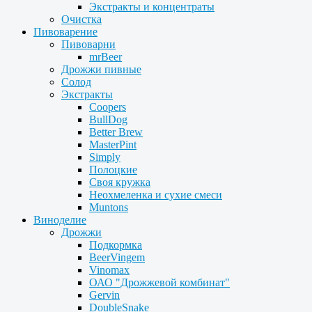
Экстракты и концентраты
Очистка
Пивоварение
Пивоварни
mrBeer
Дрожжи пивные
Солод
Экстракты
Coopers
BullDog
Better Brew
MasterPint
Simply
Полоцкие
Своя кружка
Неохмеленка и сухие смеси
Muntons
Виноделие
Дрожжи
Подкормка
BeerVingem
Vinomax
ОАО "Дрожжевой комбинат"
Gervin
DoubleSnake