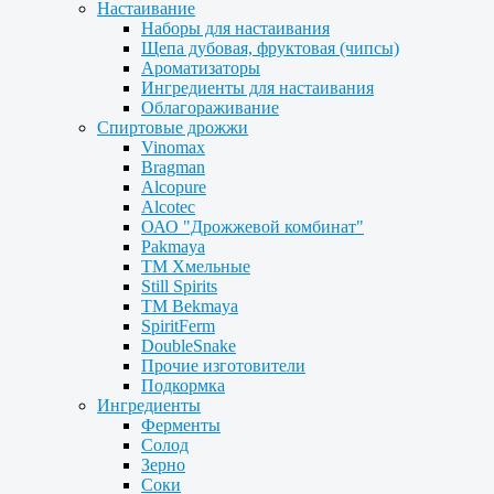
Настаивание
Наборы для настаивания
Щепа дубовая, фруктовая (чипсы)
Ароматизаторы
Ингредиенты для настаивания
Облагораживание
Спиртовые дрожжи
Vinomax
Bragman
Alcopure
Alcotec
ОАО "Дрожжевой комбинат"
Pakmaya
ТМ Хмельные
Still Spirits
ТМ Bekmaya
SpiritFerm
DoubleSnake
Прочие изготовители
Подкормка
Ингредиенты
Ферменты
Солод
Зерно
Соки