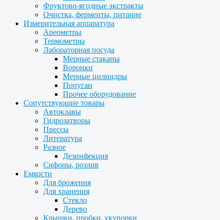
Фруктово-ягодные экстракты
Очистка, ферменты, питание
Измерительная аппаратура
Ареометры
Термометры
Лабораторная посуда
Мерные стаканы
Воронки
Мерные цилиндры
Попугаи
Прочее оборудование
Сопутствующие товары
Автоклавы
Гидрозатворы
Прессы
Литература
Разное
Дезинфекция
Сифоны, розлив
Емкости
Для брожения
Для хранения
Стекло
Дерево
Крышки, пробки, укупорки