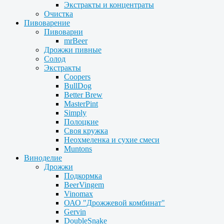
Экстракты и концентраты
Очистка
Пивоварение
Пивоварни
mrBeer
Дрожжи пивные
Солод
Экстракты
Coopers
BullDog
Better Brew
MasterPint
Simply
Полоцкие
Своя кружка
Неохмеленка и сухие смеси
Muntons
Виноделие
Дрожжи
Подкормка
BeerVingem
Vinomax
ОАО "Дрожжевой комбинат"
Gervin
DoubleSnake