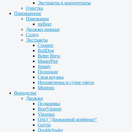
Экстракты и концентраты
Очистка
Пивоварение
Пивоварни
mrBeer
Дрожжи пивные
Солод
Экстракты
Coopers
BullDog
Better Brew
MasterPint
Simply
Полоцкие
Своя кружка
Неохмеленка и сухие смеси
Muntons
Виноделие
Дрожжи
Подкормка
BeerVingem
Vinomax
ОАО "Дрожжевой комбинат"
Gervin
DoubleSnake