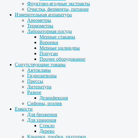
Фруктово-ягодные экстракты
Очистка, ферменты, питание
Измерительная аппаратура
Ареометры
Термометры
Лабораторная посуда
Мерные стаканы
Воронки
Мерные цилиндры
Попугаи
Прочее оборудование
Сопутствующие товары
Автоклавы
Гидрозатворы
Прессы
Литература
Разное
Дезинфекция
Сифоны, розлив
Емкости
Для брожения
Для хранения
Стекло
Дерево
Крышки, пробки, укупорки