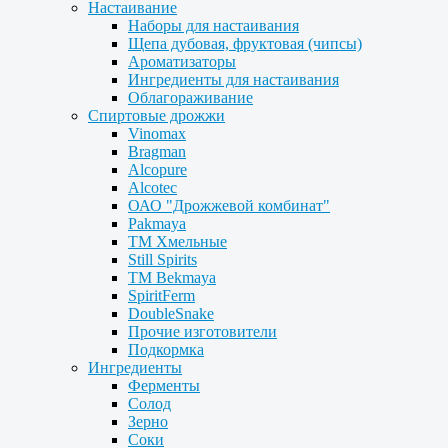
Настаивание
Наборы для настаивания
Щепа дубовая, фруктовая (чипсы)
Ароматизаторы
Ингредиенты для настаивания
Облагораживание
Спиртовые дрожжи
Vinomax
Bragman
Alcopure
Alcotec
ОАО "Дрожжевой комбинат"
Pakmaya
ТМ Хмельные
Still Spirits
ТМ Bekmaya
SpiritFerm
DoubleSnake
Прочие изготовители
Подкормка
Ингредиенты
Ферменты
Солод
Зерно
Соки